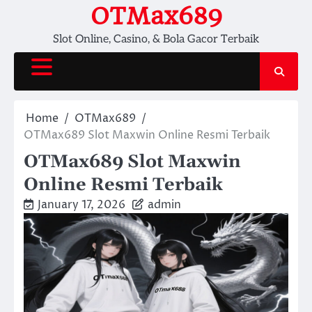
Skip
OTMax689
to
Slot Online, Casino, & Bola Gacor Terbaik
content
Home
OTMax689
OTMax689 Slot Maxwin Online Resmi Terbaik
OTMax689 Slot Maxwin
Online Resmi Terbaik
January 17, 2026
admin