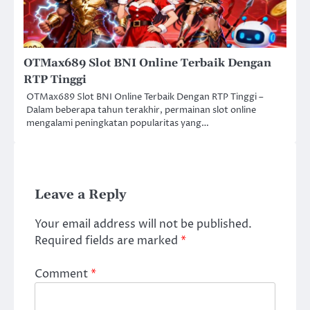
OTMax689 Slot BNI Online Terbaik Dengan
RTP Tinggi
OTMax689 Slot BNI Online Terbaik Dengan RTP Tinggi –
Dalam beberapa tahun terakhir, permainan slot online
mengalami peningkatan popularitas yang…
Leave a Reply
Your email address will not be published.
Required fields are marked
*
Comment
*