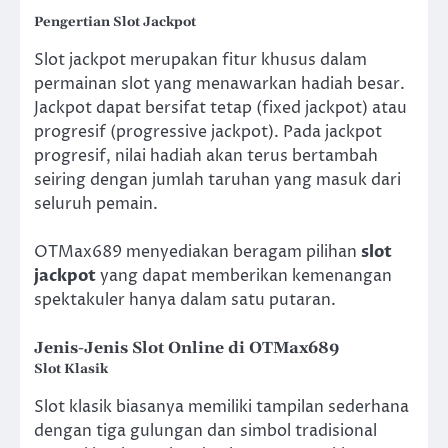
Pengertian Slot Jackpot
Slot jackpot merupakan fitur khusus dalam
permainan slot yang menawarkan hadiah besar.
Jackpot dapat bersifat tetap (fixed jackpot) atau
progresif (progressive jackpot). Pada jackpot
progresif, nilai hadiah akan terus bertambah
seiring dengan jumlah taruhan yang masuk dari
seluruh pemain.
OTMax689 menyediakan beragam pilihan
slot
jackpot
yang dapat memberikan kemenangan
spektakuler hanya dalam satu putaran.
Jenis-Jenis Slot Online di OTMax689
Slot Klasik
Slot klasik biasanya memiliki tampilan sederhana
dengan tiga gulungan dan simbol tradisional