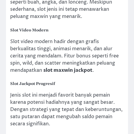
seperti buah, angka, dan lonceng. Meskipun
sederhana, slot jenis ini tetap menawarkan
peluang maxwin yang menarik.
Slot Video Modern
Slot video modern hadir dengan grafis
berkualitas tinggi, animasi menarik, dan alur
cerita yang mendalam. Fitur bonus seperti free
spin, wild, dan scatter meningkatkan peluang
mendapatkan
slot maxwin jackpot
.
Slot Jackpot Progresif
Jenis slot ini menjadi favorit banyak pemain
karena potensi hadiahnya yang sangat besar.
Dengan strategi yang tepat dan keberuntungan,
satu putaran dapat mengubah saldo pemain
secara signifikan.