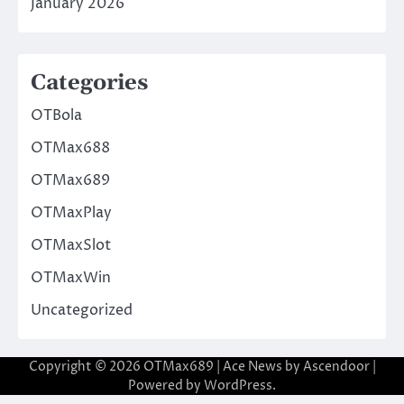
January 2026
Categories
OTBola
OTMax688
OTMax689
OTMaxPlay
OTMaxSlot
OTMaxWin
Uncategorized
Copyright © 2026
OTMax689
| Ace News by
Ascendoor
|
Powered by
WordPress
.