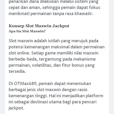
penarikan dana dilakukan melalui sistem yang
cepat dan aman, sehingga pemain dapat fokus
menikmati permainan tanpa rasa khawatir.
Konsep Slot Maxwin Jackpot
Apa Itu Slot Maxwin?
Slot maxwin adalah istilah yang merujuk pada
potensi kemenangan maksimal dalam permainan
slot online. Setiap game memiliki nilai maxwin
berbeda-beda, tergantung pada mekanisme
permainan, volatilitas, dan fitur bonus yang
tersedia.
Di OTMax689, pemain dapat menemukan
berbagai jenis slot maxwin dengan rasio
kemenangan tinggi. Hal ini menjadikan platform
ini sebagai destinasi utama bagi para pencari
jackpot.