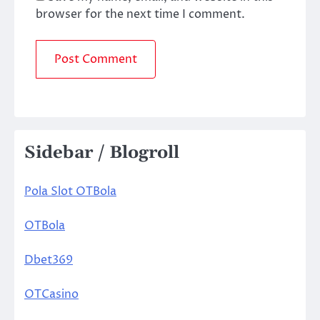
browser for the next time I comment.
Sidebar / Blogroll
Pola Slot OTBola
OTBola
Dbet369
OTCasino