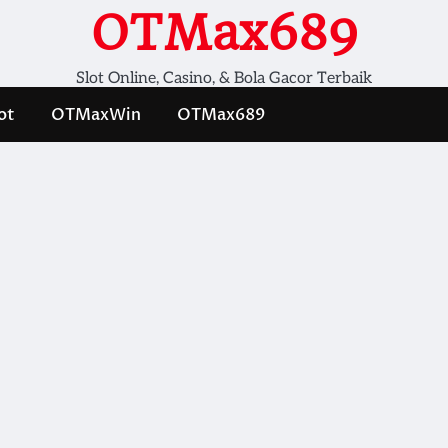
OTMax689
Slot Online, Casino, & Bola Gacor Terbaik
ot
OTMaxWin
OTMax689