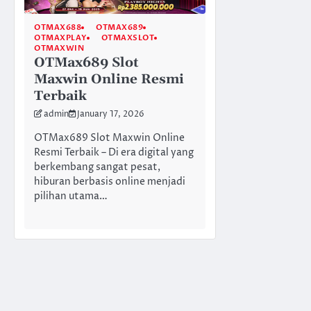
OTMAX688
OTMAX689
OTMAXPLAY
OTMAXSLOT
OTMAXWIN
OTMax689 Slot
Maxwin Online Resmi
Terbaik
admin
January 17, 2026
OTMax689 Slot Maxwin Online
Resmi Terbaik – Di era digital yang
berkembang sangat pesat,
hiburan berbasis online menjadi
pilihan utama…