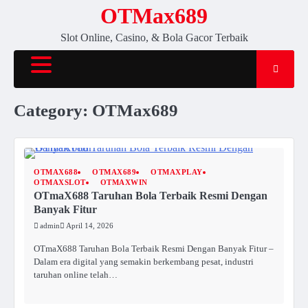
Skip
OTMax689
to
Slot Online, Casino, & Bola Gacor Terbaik
content
Category:
OTMax689
OTMAX688
OTMAX689
OTMAXPLAY
OTMAXSLOT
OTMAXWIN
OTmaX688 Taruhan Bola Terbaik Resmi Dengan
Banyak Fitur
admin
April 14, 2026
OTmaX688 Taruhan Bola Terbaik Resmi Dengan Banyak Fitur –
Dalam era digital yang semakin berkembang pesat, industri
taruhan online telah…