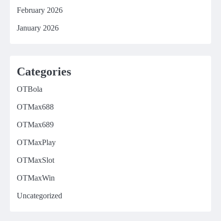
February 2026
January 2026
Categories
OTBola
OTMax688
OTMax689
OTMaxPlay
OTMaxSlot
OTMaxWin
Uncategorized