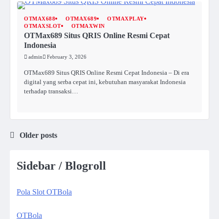
OTMAX688
OTMAX689
OTMAXPLAY
OTMAXSLOT
OTMAXWIN
OTMax689 Situs QRIS Online Resmi Cepat
Indonesia
admin
February 3, 2026
OTMax689 Situs QRIS Online Resmi Cepat Indonesia – Di era
digital yang serba cepat ini, kebutuhan masyarakat Indonesia
terhadap transaksi…
Older posts
Posts
navigation
Sidebar / Blogroll
Pola Slot OTBola
OTBola