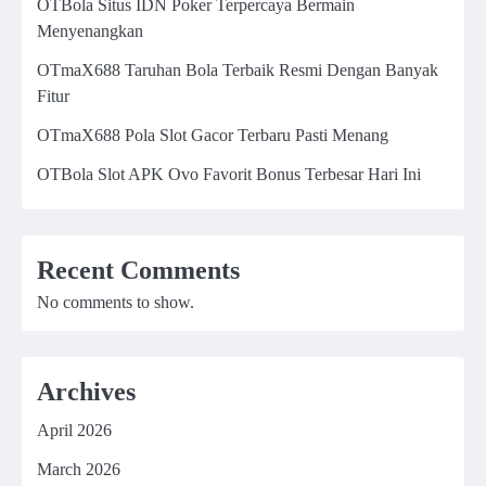
OTBola Situs IDN Poker Terpercaya Bermain
Menyenangkan
OTmaX688 Taruhan Bola Terbaik Resmi Dengan Banyak
Fitur
OTmaX688 Pola Slot Gacor Terbaru Pasti Menang
OTBola Slot APK Ovo Favorit Bonus Terbesar Hari Ini
Recent Comments
No comments to show.
Archives
April 2026
March 2026