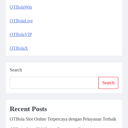
OTBolaWin
OTBolaLive
OTBolaVIP
OTBolaX
Search
Search
Recent Posts
OTBola Slot Online Terpercaya dengan Pelayanan Terbaik