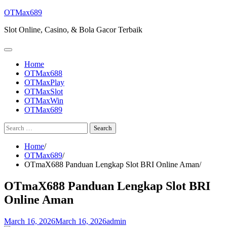
Skip
OTMax689
to
Slot Online, Casino, & Bola Gacor Terbaik
content
Home
OTMax688
OTMaxPlay
OTMaxSlot
OTMaxWin
OTMax689
Search
for:
Home
OTMax689
OTmaX688 Panduan Lengkap Slot BRI Online Aman
OTmaX688 Panduan Lengkap Slot BRI
Online Aman
March 16, 2026
March 16, 2026
admin