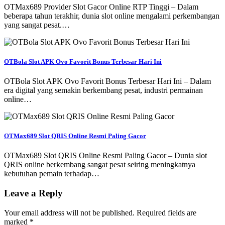
OTMax689 Provider Slot Gacor Online RTP Tinggi – Dalam
beberapa tahun terakhir, dunia slot online mengalami perkembangan
yang sangat pesat.…
OTBola Slot APK Ovo Favorit Bonus Terbesar Hari Ini
OTBola Slot APK Ovo Favorit Bonus Terbesar Hari Ini – Dalam
era digital yang semakin berkembang pesat, industri permainan
online…
OTMax689 Slot QRIS Online Resmi Paling Gacor
OTMax689 Slot QRIS Online Resmi Paling Gacor – Dunia slot
QRIS online berkembang sangat pesat seiring meningkatnya
kebutuhan pemain terhadap…
Leave a Reply
Your email address will not be published.
Required fields are
marked
*