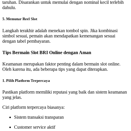
taruhan. Disarankan untuk memulai dengan nominal kecil terlebih
dahulu.
5. Memutar Reel Slot
Langkah terakhir adalah menekan tombol spin. Jika kombinasi
simbol sesuai, pemain akan mendapatkan kemenangan sesuai
dengan tabel pembayaran.
Tips Bermain Slot BRI Online dengan Aman
Keamanan merupakan faktor penting dalam bermain slot online.
Oleh karena itu, ada beberapa tips yang dapat diterapkan.
1. Pilih Platform Terpercaya
Pastikan platform memiliki reputasi yang baik dan sistem keamanan
yang jelas.
Ciri platform terpercaya biasanya:
Sistem transaksi transparan
Customer service aktif