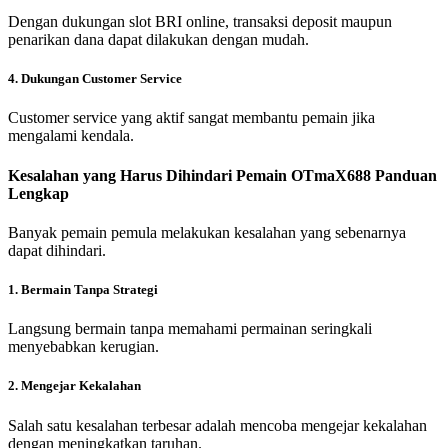
Dengan dukungan slot BRI online, transaksi deposit maupun
penarikan dana dapat dilakukan dengan mudah.
4. Dukungan Customer Service
Customer service yang aktif sangat membantu pemain jika
mengalami kendala.
Kesalahan yang Harus Dihindari Pemain OTmaX688 Panduan
Lengkap
Banyak pemain pemula melakukan kesalahan yang sebenarnya
dapat dihindari.
1. Bermain Tanpa Strategi
Langsung bermain tanpa memahami permainan seringkali
menyebabkan kerugian.
2. Mengejar Kekalahan
Salah satu kesalahan terbesar adalah mencoba mengejar kekalahan
dengan meningkatkan taruhan.