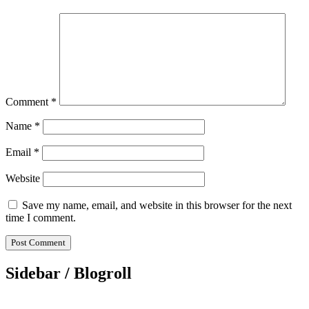
Comment
*
Name
*
Email
*
Website
Save my name, email, and website in this browser for the next
time I comment.
Sidebar / Blogroll