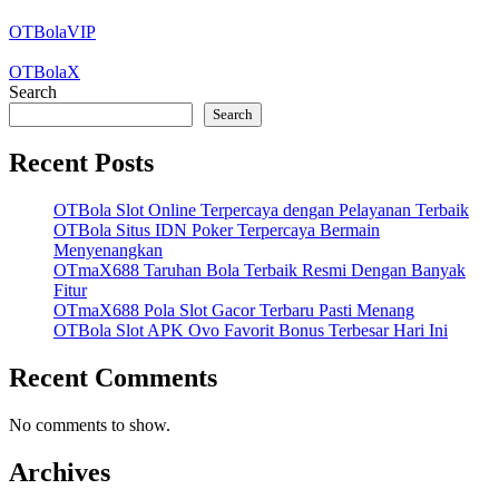
OTBolaVIP
OTBolaX
Search
Search
Recent Posts
OTBola Slot Online Terpercaya dengan Pelayanan Terbaik
OTBola Situs IDN Poker Terpercaya Bermain
Menyenangkan
OTmaX688 Taruhan Bola Terbaik Resmi Dengan Banyak
Fitur
OTmaX688 Pola Slot Gacor Terbaru Pasti Menang
OTBola Slot APK Ovo Favorit Bonus Terbesar Hari Ini
Recent Comments
No comments to show.
Archives