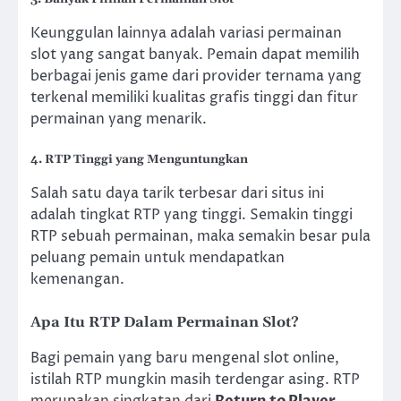
Keunggulan lainnya adalah variasi permainan
slot yang sangat banyak. Pemain dapat memilih
berbagai jenis game dari provider ternama yang
terkenal memiliki kualitas grafis tinggi dan fitur
permainan yang menarik.
4. RTP Tinggi yang Menguntungkan
Salah satu daya tarik terbesar dari situs ini
adalah tingkat RTP yang tinggi. Semakin tinggi
RTP sebuah permainan, maka semakin besar pula
peluang pemain untuk mendapatkan
kemenangan.
Apa Itu RTP Dalam Permainan Slot?
Bagi pemain yang baru mengenal slot online,
istilah RTP mungkin masih terdengar asing. RTP