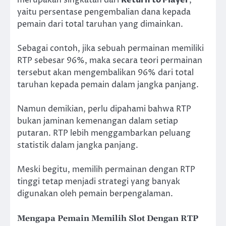
merupakan singkatan dari
Return to Player
,
yaitu persentase pengembalian dana kepada
pemain dari total taruhan yang dimainkan.
Sebagai contoh, jika sebuah permainan memiliki
RTP sebesar 96%, maka secara teori permainan
tersebut akan mengembalikan 96% dari total
taruhan kepada pemain dalam jangka panjang.
Namun demikian, perlu dipahami bahwa RTP
bukan jaminan kemenangan dalam setiap
putaran. RTP lebih menggambarkan peluang
statistik dalam jangka panjang.
Meski begitu, memilih permainan dengan RTP
tinggi tetap menjadi strategi yang banyak
digunakan oleh pemain berpengalaman.
Mengapa Pemain Memilih Slot Dengan RTP