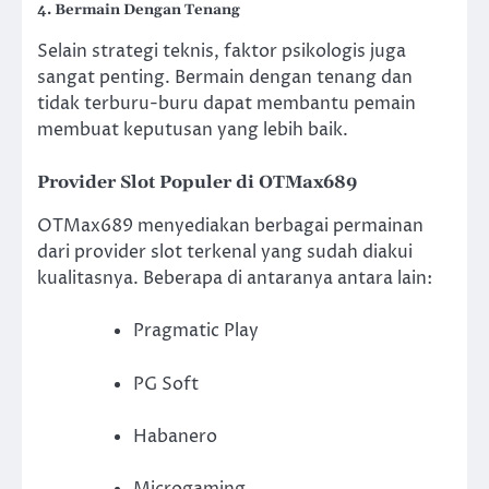
4. Bermain Dengan Tenang
Selain strategi teknis, faktor psikologis juga
sangat penting. Bermain dengan tenang dan
tidak terburu-buru dapat membantu pemain
membuat keputusan yang lebih baik.
Provider Slot Populer di OTMax689
OTMax689 menyediakan berbagai permainan
dari provider slot terkenal yang sudah diakui
kualitasnya. Beberapa di antaranya antara lain:
Pragmatic Play
PG Soft
Habanero
Microgaming