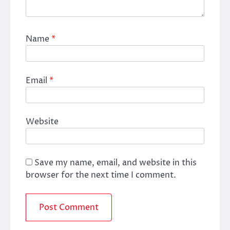
Name
*
Email
*
Website
Save my name, email, and website in this
browser for the next time I comment.