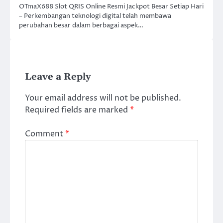
OTmaX688 Slot QRIS Online Resmi Jackpot Besar Setiap Hari
– Perkembangan teknologi digital telah membawa
perubahan besar dalam berbagai aspek…
Leave a Reply
Your email address will not be published.
Required fields are marked
*
Comment
*