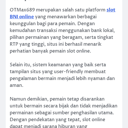
OTMax689 merupakan salah satu platform
slot
BNI online
yang menawarkan berbagai
keunggulan bagi para pemain. Dengan
kemudahan transaksi menggunakan bank lokal,
pilihan permainan yang beragam, serta tingkat
RTP yang tinggi, situs ini berhasil menarik
perhatian banyak pemain slot online.
Selain itu, sistem keamanan yang baik serta
tampilan situs yang user-friendly membuat
pengalaman bermain menjadi lebih nyaman dan
aman.
Namun demikian, pemain tetap disarankan
untuk bermain secara bijak dan tidak menjadikan
permainan sebagai sumber penghasilan utama.
Dengan pendekatan yang tepat, slot online
dapat menjadi sarana hiburan yang