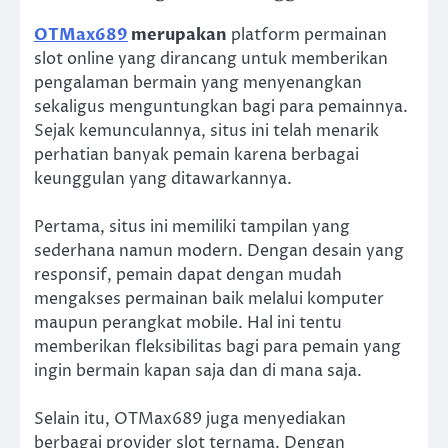
OTMax689
merupakan
platform permainan
slot online yang dirancang untuk memberikan
pengalaman bermain yang menyenangkan
sekaligus menguntungkan bagi para pemainnya.
Sejak kemunculannya, situs ini telah menarik
perhatian banyak pemain karena berbagai
keunggulan yang ditawarkannya.
Pertama, situs ini memiliki tampilan yang
sederhana namun modern. Dengan desain yang
responsif, pemain dapat dengan mudah
mengakses permainan baik melalui komputer
maupun perangkat mobile. Hal ini tentu
memberikan fleksibilitas bagi para pemain yang
ingin bermain kapan saja dan di mana saja.
Selain itu, OTMax689 juga menyediakan
berbagai provider slot ternama. Dengan