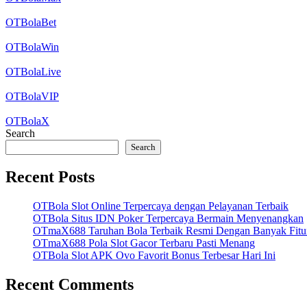
OTBolaBet
OTBolaWin
OTBolaLive
OTBolaVIP
OTBolaX
Search
Search
Recent Posts
OTBola Slot Online Terpercaya dengan Pelayanan Terbaik
OTBola Situs IDN Poker Terpercaya Bermain Menyenangkan
OTmaX688 Taruhan Bola Terbaik Resmi Dengan Banyak Fitu
OTmaX688 Pola Slot Gacor Terbaru Pasti Menang
OTBola Slot APK Ovo Favorit Bonus Terbesar Hari Ini
Recent Comments