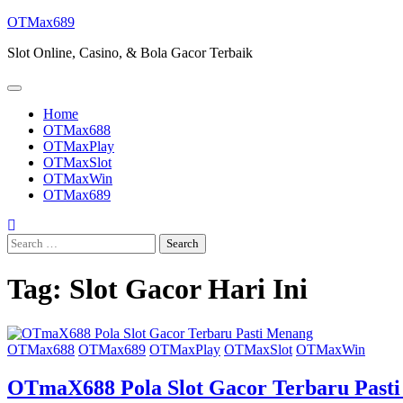
Skip
OTMax689
to
Slot Online, Casino, & Bola Gacor Terbaik
content
Home
OTMax688
OTMaxPlay
OTMaxSlot
OTMaxWin
OTMax689
Search
for:
Tag:
Slot Gacor Hari Ini
OTMax688
OTMax689
OTMaxPlay
OTMaxSlot
OTMaxWin
OTmaX688 Pola Slot Gacor Terbaru Past