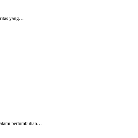
aritas yang…
ngalami pertumbuhan…