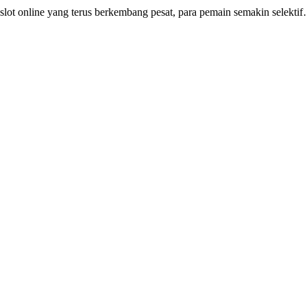
lot online yang terus berkembang pesat, para pemain semakin selekti