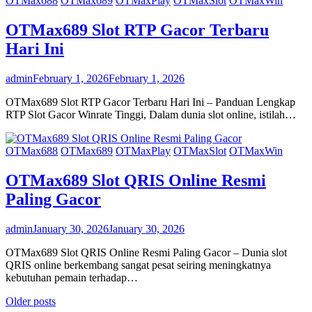
OTMax688
OTMax689
OTMaxPlay
OTMaxSlot
OTMaxWin
OTMax689 Slot RTP Gacor Terbaru
Hari Ini
admin
February 1, 2026
February 1, 2026
OTMax689 Slot RTP Gacor Terbaru Hari Ini – Panduan Lengkap
RTP Slot Gacor Winrate Tinggi, Dalam dunia slot online, istilah…
OTMax688
OTMax689
OTMaxPlay
OTMaxSlot
OTMaxWin
OTMax689 Slot QRIS Online Resmi
Paling Gacor
admin
January 30, 2026
January 30, 2026
OTMax689 Slot QRIS Online Resmi Paling Gacor – Dunia slot
QRIS online berkembang sangat pesat seiring meningkatnya
kebutuhan pemain terhadap…
Posts
Older posts