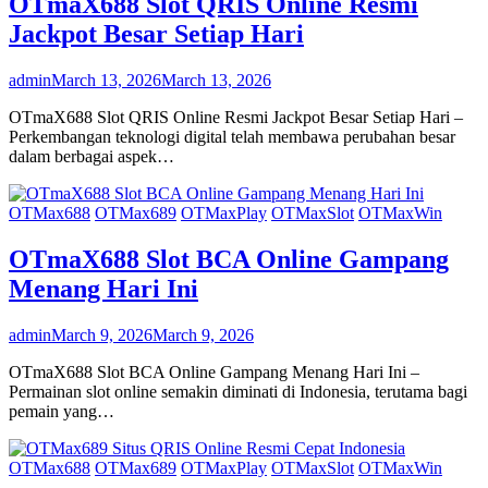
OTmaX688 Slot QRIS Online Resmi
Jackpot Besar Setiap Hari
admin
March 13, 2026
March 13, 2026
OTmaX688 Slot QRIS Online Resmi Jackpot Besar Setiap Hari –
Perkembangan teknologi digital telah membawa perubahan besar
dalam berbagai aspek…
OTMax688
OTMax689
OTMaxPlay
OTMaxSlot
OTMaxWin
OTmaX688 Slot BCA Online Gampang
Menang Hari Ini
admin
March 9, 2026
March 9, 2026
OTmaX688 Slot BCA Online Gampang Menang Hari Ini –
Permainan slot online semakin diminati di Indonesia, terutama bagi
pemain yang…
OTMax688
OTMax689
OTMaxPlay
OTMaxSlot
OTMaxWin