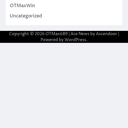
OTMaxWin
Uncategorized
Copyright © 2026
OTMax689
| Ace News by
Ascendoor
|
Powered by
WordPress
.