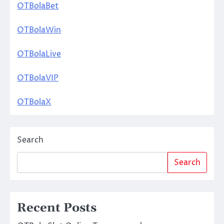
OTBolaBet
OTBolaWin
OTBolaLive
OTBolaVIP
OTBolaX
Search
Search
Recent Posts