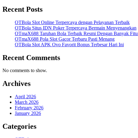
Recent Posts
OTBola Slot Online Terpercaya dengan Pelayanan Terbaik
OTBola Situs IDN Poker Terpercaya Bermain Menyenangkan
OTmaX688 Taruhan Bola Terbaik Resmi Dengan Banyak Fitu
OTmaX688 Pola Slot Gacor Terbaru Pasti Menang
OTBola Slot APK Ovo Favorit Bonus Terbesar Hari Ini
Recent Comments
No comments to show.
Archives
April 2026
March 2026
February 2026
January 2026
Categories