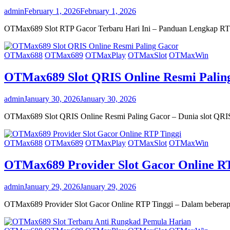
admin
February 1, 2026
February 1, 2026
OTMax689 Slot RTP Gacor Terbaru Hari Ini – Panduan Lengkap RTP S
OTMax688
OTMax689
OTMaxPlay
OTMaxSlot
OTMaxWin
OTMax689 Slot QRIS Online Resmi Palin
admin
January 30, 2026
January 30, 2026
OTMax689 Slot QRIS Online Resmi Paling Gacor – Dunia slot QRIS 
OTMax688
OTMax689
OTMaxPlay
OTMaxSlot
OTMaxWin
OTMax689 Provider Slot Gacor Online R
admin
January 29, 2026
January 29, 2026
OTMax689 Provider Slot Gacor Online RTP Tinggi – Dalam beberapa 