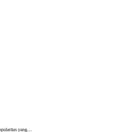
opularitas yang…