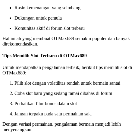
Rasio kemenangan yang seimbang
Dukungan untuk pemula
Komunitas aktif di forum slot terbaru
Hal inilah yang membuat OTMax689 semakin populer dan banyak
direkomendasikan.
Tips Memilih Slot Terbaru di OTMax689
Untuk mendapatkan pengalaman terbaik, berikut tips memilih slot di
OTMax689:
Pilih slot dengan volatilitas rendah untuk bermain santai
Coba slot baru yang sedang ramai dibahas di forum
Perhatikan fitur bonus dalam slot
Jangan terpaku pada satu permainan saja
Dengan variasi permainan, pengalaman bermain menjadi lebih
menyenangkan.