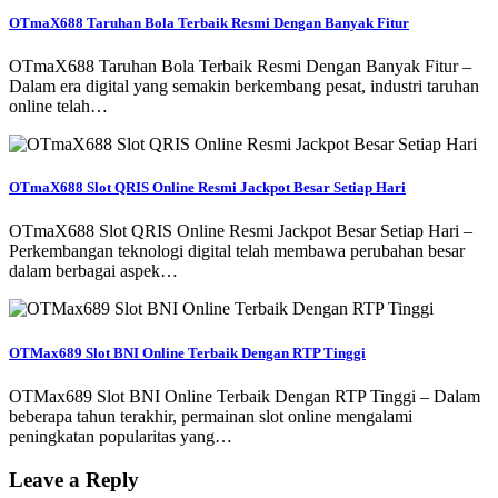
OTmaX688 Taruhan Bola Terbaik Resmi Dengan Banyak Fitur
OTmaX688 Taruhan Bola Terbaik Resmi Dengan Banyak Fitur –
Dalam era digital yang semakin berkembang pesat, industri taruhan
online telah…
OTmaX688 Slot QRIS Online Resmi Jackpot Besar Setiap Hari
OTmaX688 Slot QRIS Online Resmi Jackpot Besar Setiap Hari –
Perkembangan teknologi digital telah membawa perubahan besar
dalam berbagai aspek…
OTMax689 Slot BNI Online Terbaik Dengan RTP Tinggi
OTMax689 Slot BNI Online Terbaik Dengan RTP Tinggi – Dalam
beberapa tahun terakhir, permainan slot online mengalami
peningkatan popularitas yang…
Leave a Reply