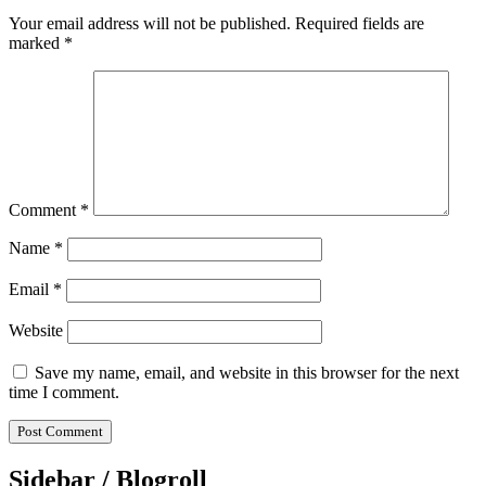
Your email address will not be published.
Required fields are
marked
*
Comment
*
Name
*
Email
*
Website
Save my name, email, and website in this browser for the next
time I comment.
Sidebar / Blogroll