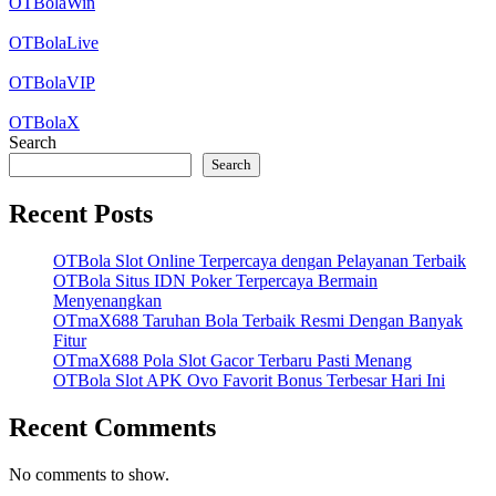
OTBolaWin
OTBolaLive
OTBolaVIP
OTBolaX
Search
Search
Recent Posts
OTBola Slot Online Terpercaya dengan Pelayanan Terbaik
OTBola Situs IDN Poker Terpercaya Bermain
Menyenangkan
OTmaX688 Taruhan Bola Terbaik Resmi Dengan Banyak
Fitur
OTmaX688 Pola Slot Gacor Terbaru Pasti Menang
OTBola Slot APK Ovo Favorit Bonus Terbesar Hari Ini
Recent Comments
No comments to show.