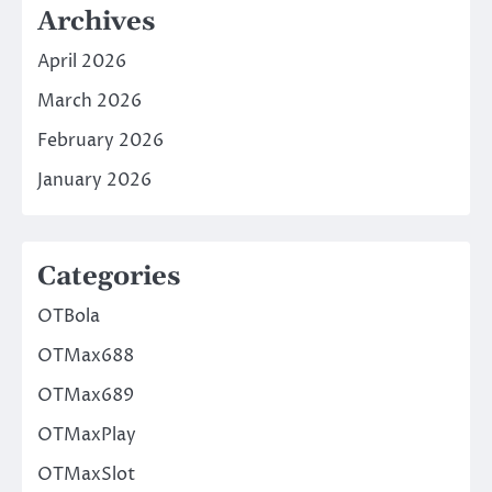
Archives
April 2026
March 2026
February 2026
January 2026
Categories
OTBola
OTMax688
OTMax689
OTMaxPlay
OTMaxSlot