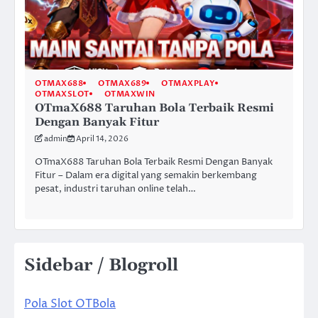
OTMAX688
OTMAX689
OTMAXPLAY
OTMAXSLOT
OTMAXWIN
OTmaX688 Taruhan Bola Terbaik Resmi
Dengan Banyak Fitur
admin
April 14, 2026
OTmaX688 Taruhan Bola Terbaik Resmi Dengan Banyak
Fitur – Dalam era digital yang semakin berkembang
pesat, industri taruhan online telah…
Sidebar / Blogroll
Pola Slot OTBola