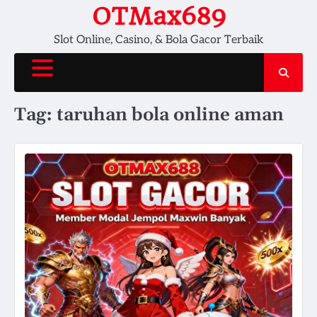
Skip
OTMax689
to
Slot Online, Casino, & Bola Gacor Terbaik
content
Tag:
taruhan bola online aman