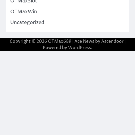
OTMaxSlot
OTMaxWin
Uncategorized
Copyright © 2026
OTMax689
| Ace News by
Ascendoor
|
Powered by
WordPress
.