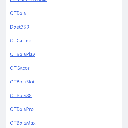
OTBola
Dbet369
OTCasino
OTBolaPlay
OTGacor
OTBolaSlot
OTBola88
OTBolaPro
OTBolaMax