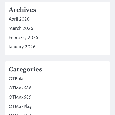
Archives
April 2026
March 2026
February 2026
January 2026
Categories
OTBola
OTMax688
OTMax689
OTMaxPlay