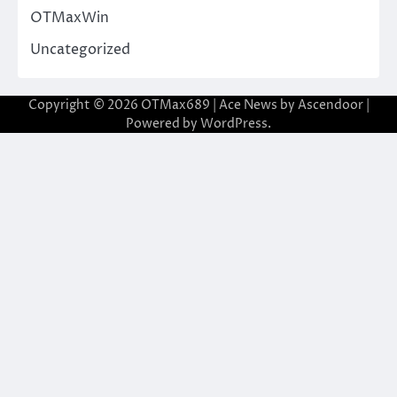
OTMaxWin
Uncategorized
Copyright © 2026
OTMax689
| Ace News by
Ascendoor
|
Powered by
WordPress
.