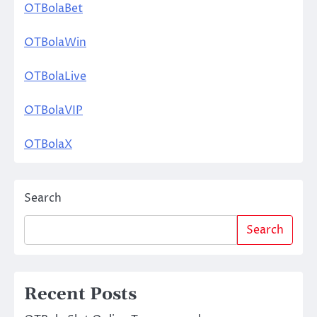
OTBolaBet
OTBolaWin
OTBolaLive
OTBolaVIP
OTBolaX
Search
Search
Recent Posts