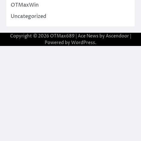
OTMaxWin
Uncategorized
Copyright © 2026
OTMax689
| Ace News by
Ascendoor
|
Powered by
WordPress
.