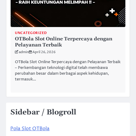
UNCATEGORIZED
OTBola Slot Online Terpercaya dengan
Pelayanan Terbaik
admin
April 26, 2026
OTBola Slot Online Terpercaya dengan Pelayanan Terbaik
– Perkembangan teknologi digital telah membawa
perubahan besar dalam berbagai aspek kehidupan,
termasuk…
Sidebar / Blogroll
Pola Slot OTBola