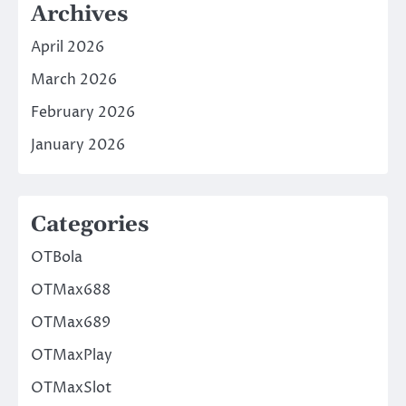
Archives
April 2026
March 2026
February 2026
January 2026
Categories
OTBola
OTMax688
OTMax689
OTMaxPlay
OTMaxSlot