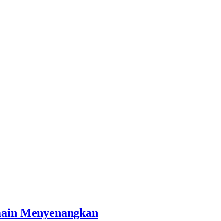
main Menyenangkan