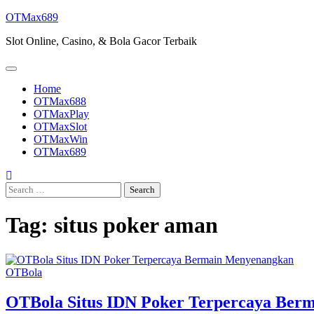
Skip
OTMax689
to
Slot Online, Casino, & Bola Gacor Terbaik
content
Home
OTMax688
OTMaxPlay
OTMaxSlot
OTMaxWin
OTMax689
Search
for:
Tag:
situs poker aman
OTBola
OTBola Situs IDN Poker Terpercaya Ber