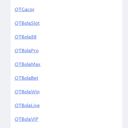
OTGacor
OTBolaSlot
OTBola88
OTBolaPro
OTBolaMax
OTBolaBet
OTBolaWin
OTBolaLive
OTBolaVIP