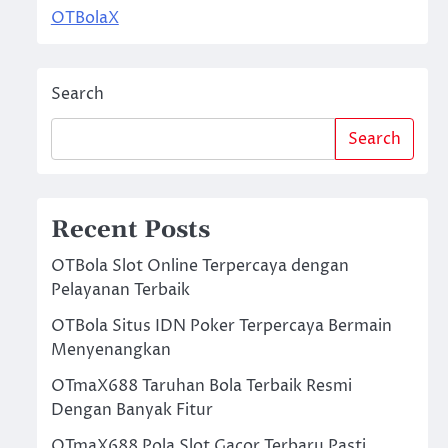
OTBolaX
Search
Search
Recent Posts
OTBola Slot Online Terpercaya dengan
Pelayanan Terbaik
OTBola Situs IDN Poker Terpercaya Bermain
Menyenangkan
OTmaX688 Taruhan Bola Terbaik Resmi
Dengan Banyak Fitur
OTmaX688 Pola Slot Gacor Terbaru Pasti