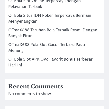
OTBola Slot Online Terpercaya dengan
Pelayanan Terbaik
OTBola Situs IDN Poker Terpercaya Bermain
Menyenangkan
OTmaX688 Taruhan Bola Terbaik Resmi Dengan
Banyak Fitur
OTmaX688 Pola Slot Gacor Terbaru Pasti
Menang
OTBola Slot APK Ovo Favorit Bonus Terbesar
Hari Ini
Recent Comments
No comments to show.