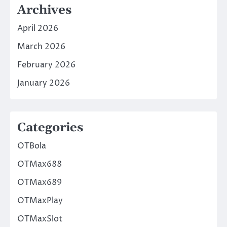
Archives
April 2026
March 2026
February 2026
January 2026
Categories
OTBola
OTMax688
OTMax689
OTMaxPlay
OTMaxSlot