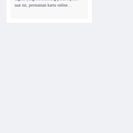
saat ini, permainan kartu online…